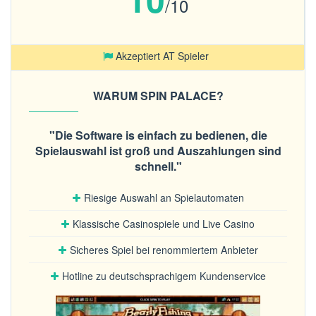
/10
Profitieren Sie von Skrill Angeboten und vom Casino
Willkommensbonus
Akzeptiert AT Spieler
WARUM SPIN PALACE?
"Die Software is einfach zu bedienen, die
Spielauswahl ist groß und Auszahlungen sind
schnell."
Riesige Auswahl an Spielautomaten
Klassische Casinospiele und Live Casino
Sicheres Spiel bei renommiertem Anbieter
Hotline zu deutschsprachigem Kundenservice