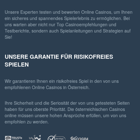
Unsere Experten testen und bewerten Online Casinos, um Ihnen
ein sicheres und spannendes Spielerlebnis zu ermöglichen. Bei
uns warten aber nicht nur Top Casinoempfehlungen und
Testberichte, sondern auch Spielanleitungen und Strategien auf
Sie!
UNSERE GARANTIE FÜR RISIKOFREIES
SPIELEN
Wir garantieren Ihnen ein risikofreies Spiel in den von uns
empfohlenen Online Casinos in Österreich.
Ihre Sicherheit und die Seriosität der von uns getesteten Seiten
haben für uns oberste Priorität. Die österreichischen Casinos
online müssen unsere hohen Ansprüche erfüllen, um von uns
empfohlen zu werden.