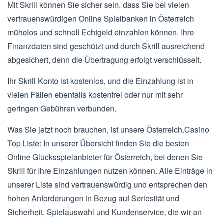
Mit Skrill können Sie sicher sein, dass Sie bei vielen
vertrauenswürdigen Online Spielbanken in Österreich
mühelos und schnell Echtgeld einzahlen können. Ihre
Finanzdaten sind geschützt und durch Skrill ausreichend
abgesichert, denn die Übertragung erfolgt verschlüsselt.
Ihr Skrill Konto ist kostenlos, und die Einzahlung ist in
vielen Fällen ebenfalls kostenfrei oder nur mit sehr
geringen Gebühren verbunden.
Was Sie jetzt noch brauchen, ist unsere Österreich.Casino
Top Liste: In unserer Übersicht finden Sie die besten
Online Glücksspielanbieter für Österreich, bei denen Sie
Skrill für Ihre Einzahlungen nutzen können. Alle Einträge in
unserer Liste sind vertrauenswürdig und entsprechen den
hohen Anforderungen in Bezug auf Seriosität und
Sicherheit, Spielauswahl und Kundenservice, die wir an