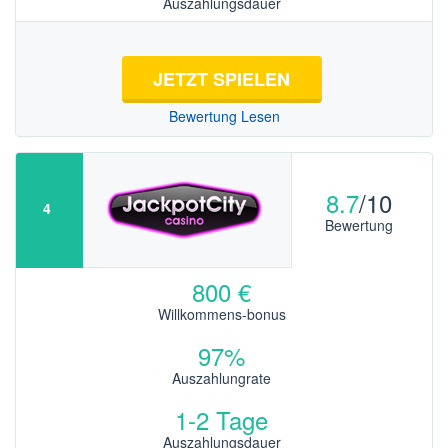
Auszahlungsdauer
JETZT SPIELEN
Bewertung Lesen
8.7
/10
4
Bewertung
800 €
Willkommens-bonus
97%
Auszahlungrate
1-2 Tage
Auszahlungsdauer