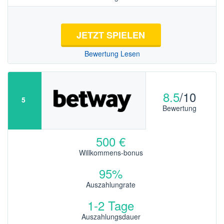
JETZT SPIELEN
Bewertung Lesen
8.5
/10
5
Bewertung
500 €
Willkommens-bonus
95%
Auszahlungrate
1-2 Tage
Auszahlungsdauer