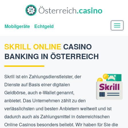
Mobilgeräte
Echtgeld
Togg
navig
​​​​SKRILL ONLINE
CASINO
BANKING IN ÖSTERREICH
Skrill ist ein Zahlungsdienstleister, der
Dienste auf Basis einer digitalen
Geldbörse, auch e-Wallet genannt,
anbietet. Das Unternehmen zählt zu den
verlässlichsten und besten Anbietern weltweit und ist
dadurch auch als Zahlungsmittel in österreichischen
Online Casinos besonders beliebt. Wir haben für Sie die